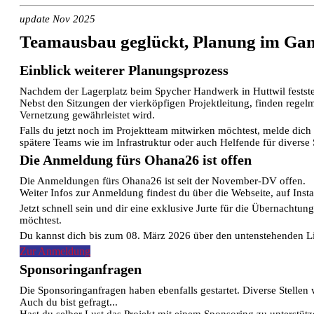
update Nov 2025
Teamausbau geglückt, Planung im Gan
Einblick weiterer Planungsprozess
Nachdem der Lagerplatz beim Spycher Handwerk in Huttwil festste
Nebst den Sitzungen der vierköpfigen Projektleitung, finden regel
Vernetzung gewährleistet wird.
Falls du jetzt noch im Projektteam mitwirken möchtest, melde dic
spätere Teams wie im Infrastruktur oder auch Helfende für diverse 
Die Anmeldung fürs Ohana26 ist offen
Die Anmeldungen fürs Ohana26 ist seit der November-DV offen.
Weiter Infos zur Anmeldung findest du über die Webseite, auf Inst
Jetzt schnell sein und dir eine exklusive Jurte für die Übernachtu
möchtest.
Du kannst dich bis zum 08. März 2026 über den untenstehenden L
Zur Anmeldung
Sponsoringanfragen
Die Sponsoringanfragen haben ebenfalls gestartet. Diverse Stellen
Auch du bist gefragt...
Hast du selber Lust das Projekt mit einem Sponsoring zu unterstüt