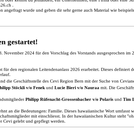
26.ch .
on angefragt wurde und geben dir sehr gerne auch Material wie beispie
 gestartet!
8. November 2024 für den Vorschlag des Vorstands ausgesprochen im 20
ür den regionalen Leitendenanlass 2026 erarbeitet. Dieses definiert d
rlauf.
d die Geschäftsstelle des Cevi Region Bern mit der Suche von Cevianer
hilipp Stöckli v/o Fenek
und
Lucie Bieri v/o Nauraa
mit. Die Geschäft
andsmitglieder
Philipp Rüfenacht-Grossenbacher v/o Polaris
und
Tim 
lehnt an die Bedeutungen: Familie.
Dieses hawaiianische Wort
umfasst we
smitglieder mit einschliesst. In der hawaiianischen Kultur steht "oha
er Cevi gelebt und gepflegt werden.