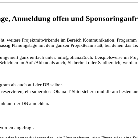
ge, Anmeldung offen und Sponsoringanfr
ht, weitere Projektmitwirkende im Bereich Kommunikation, Programm & 
mässig Planungstage mit dem ganzen Projektteam statt, bei denen das Te
h ungeniert ganz einfach unter: info@ohana26.ch. Beispielsweise im Pr
Schichten im Auf-/Abbau als auch, Sicherheit oder Sanibereich, werden f
agram als auch auf der DB selber.
ng reservieren, ein supernices Ohana-T-Shirt sichern und dir am besten
ink auf der DB anmelden.
 wurden angefragt.
zen oder kennst du jemanden, ein Unternehmen, eine Firma oder eine St