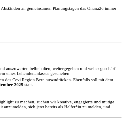
gen Abständen an gemeinsamen Planungstagen das Ohana26 immer
und auszuwerten beibehalten, weitergegeben und weiter geschärft
orm eines Leitendenanlasses geschehen.
nden des Cevi Region Bern auszudrücken. Ebenfalls soll mit dem
ptember 2025
statt.
hlight zu machen, suchen wir kreative, engagierte und mutige
eit anzumelden, sich jetzt bereits als Helfer*in zu melden, und