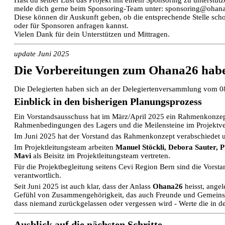
melde dich gerne beim Sponsoring-Team unter: sponsoring@ohana
Diese können dir Auskunft geben, ob die entsprechende Stelle sch
oder für Sponsoren anfragen kannst.
Vielen Dank für dein Unterstützen und Mittragen.
update Juni 2025
Die Vorbereitungen zum Ohana26 haben
Die Delegierten haben sich an der Delegiertenversammlung vom 0
Einblick in den bisherigen Planungsprozess
Ein Vorstandsausschuss hat im März/April 2025 ein Rahmenkonzept f
Rahmenbedingungen des Lagers und die Meilensteine im Projektve
Im Juni 2025 hat der Vorstand das Rahmenkonzept verabschiedet un
Im Projektleitungsteam arbeiten
Manuel Stöckli, Debora Sauter, P
Mavi
als Beisitz im Projektleitungsteam vertreten.
Für die Projektbegleitung seitens Cevi Region Bern sind die Vorst
verantwortlich.
Seit Juni 2025 ist auch klar, dass der Anlass
Ohana26
heisst, ange
Gefühl von Zusammengehörigkeit, das auch Freunde und Gemeinschaft
dass niemand zurückgelassen oder vergessen wird - Werte die in d
Ausblick auf die nächsten Schritte