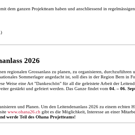
g mit dem ganzen Projektteam haben und anschliessend in regelmässi
.)
nanlass 2026
en regionalen Grossanlass zu planen, zu organisieren, durchzuführen 
ationales Sommerlager angedacht ist, soll dies in der Region Bern in F
e Weise eine Art "Dankeschön" für all die geleistete Arbeit der Leite
eiter gestärkt und gefeiert werden. Das Ganze findet vom
04. – 06. Se
anisieren und Planen.
Um den Leitendenanlass 2026 zu einem echten Hig
site
www.ohana26.ch
gibt es die Möglichkeit, Interesse an einer Mitarb
und werde Teil des Ohana Projetteams!