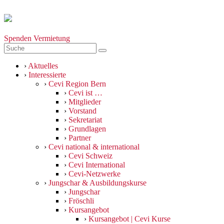
Spenden
Vermietung
›
Aktuelles
›
Interessierte
›
Cevi Region Bern
›
Cevi ist …
›
Mitglieder
›
Vorstand
›
Sekretariat
›
Grundlagen
›
Partner
›
Cevi national & international
›
Cevi Schweiz
›
Cevi International
›
Cevi-Netzwerke
›
Jungschar & Ausbildungskurse
›
Jungschar
›
Fröschli
›
Kursangebot
›
Kursangebot | Cevi Kurse