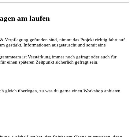
agen am laufen
Verpflegung gefunden sind, nimmt das Projekt richtig fahrt auf.
am gestärkt, Informationen ausgetauscht und somit eine
ogrammteam ist Verstärkung immer noch gefragt oder auch für
ür einen späteren Zeitpunkt sicherlich gefragt sein.
 auch gleich überlegen, zu was du gerne einen Workshop anbieten
iftung, welche Lust hat, den Spirit vom Ohana mitzutragen, dann