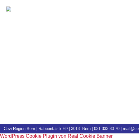
Cevi Region Bern | Rabbentalstr. 69 | 3013 Bern |
031 333 80 70
|
mail@cev
WordPress Cookie Plugin von Real Cookie Banner