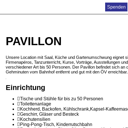
Spenden
PAVILLON
Unsere Location mit Saal, Küche und Gartenumschwung eignet sic
Firmenapéros, Tanzunterricht, Kurse, Vorträge, Ausstellungen und
verschiedener Art bis 50 Personen. Der Pavillon befindet sich an 
Gehminuten vom Bahnhof entfernt und gut mit den ÖV erreichbar
Einrichtung
Tische und Stühle für bis zu 50 Personen
Toilettenanlage
Kochherd, Backofen, Kühlschrank,Kapsel-Kaffeemasch
Geschirr, Gläser und Besteck
Kochutensilien
Ping-Pong-Tisch, Kinderrutschbahn