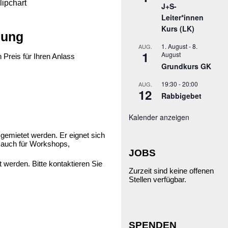
lipchart
J+S-
Leiter*innen
Kurs (LK)
hung
1. August
-
8.
AUG.
1
August
Preis für Ihren Anlass
Grundkurs GK
19:30
-
20:00
AUG.
12
Rabbigebet
Kalender anzeigen
 gemietet werden. Er eignet sich
 auch für Workshops,
JOBS
 werden. Bitte kontaktieren Sie
Zurzeit sind keine offenen
Stellen verfügbar.
SPENDEN