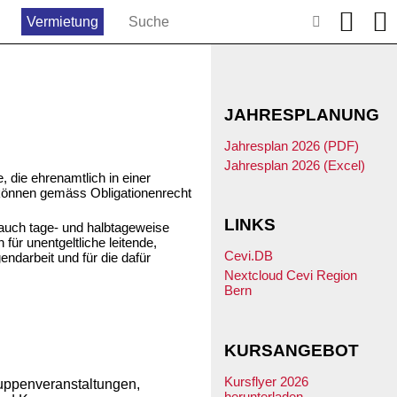
Vermietung
JAHRESPLANUNG
Jahresplan 2026 (PDF)
Jahresplan 2026 (Excel)
 die ehrenamtlich in einer
d, können gemäss Obligationenrecht
LINKS
 auch tage- und halbtageweise
ür unentgeltliche leitende,
Cevi.DB
ndarbeit und für die dafür
Nextcloud Cevi Region
Bern
KURSANGEBOT
Kursflyer 2026
uppenveranstaltungen,
herunterladen