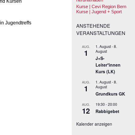
und Kursen
Kurse | Cevi Region Bern
Kurse | Jugend + Sport
in Jugendtreffs
ANSTEHENDE
VERANSTALTUNGEN
1. August
-
8.
AUG.
1
August
J+S-
Leiter*innen
Kurs (LK)
1. August
-
8.
AUG.
1
August
Grundkurs GK
19:30
-
20:00
AUG.
12
Rabbigebet
Kalender anzeigen