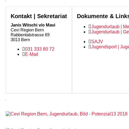
Kontakt | Sekretariat
Dokumente & Link
Janis Witschi v/o Mavi
Jugendurlaub | Me
Cevi Region Bern
Jugendurlaub | G
Rabbentalstrasse 69
3013 Bern
SAJV
Jugendsport | Jug
031 333 80 72
E-Mail