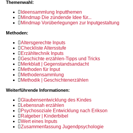
Themenwahl:
Ideensammlung Inputthemen
Mindmap Die zündende Idee für...
Mindmap Vorüberlegungen zur Inputgestaltung
Methoden:
Altersgerechte Inputs
Checkliste Altersstufe
Erzähltechnik Inputs
Geschichte erzählen-Tipps und Tricks
Merkblatt | Gegenstandsandacht
Methoden für Input
Methodensammlung
Methodik | Geschichtenerzählen
Weiterführende Informationen:
Glaubensentwicklung des Kindes
Lebensnah erzählen
Psychosoziale Entwicklung nach Erikson
Ratgeber | Kinderbibel
Wert eines Inputs
Zusammenfassung Jugendpsychologie