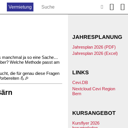
Vermietung
JAHRESPLANUNG
Jahresplan 2026 (PDF)
Jahresplan 2026 (Excel)
das manchmal ja so eine Sache…
über? Welche Methode passt am
LINKS
cht, die für genau diese Fragen
Vorbereiten 💪🎉
Cevi.DB
Nextcloud Cevi Region
Bärn
Bern
KURSANGEBOT
Kursflyer 2026
herunterladen