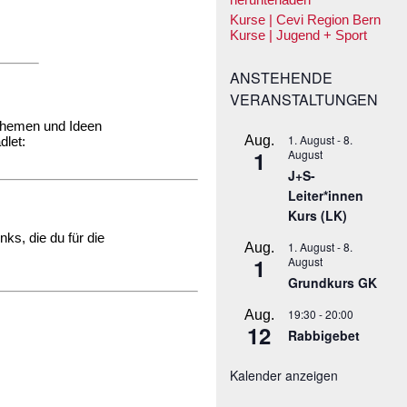
Kurse | Cevi Region Bern
Kurse | Jugend + Sport
ANSTEHENDE
VERANSTALTUNGEN
 Themen und Ideen
1. August
-
8.
Aug.
dlet:
1
August
J+S-
Leiter*innen
Kurs (LK)
nks, die du für die
1. August
-
8.
Aug.
1
August
Grundkurs GK
19:30
-
20:00
Aug.
12
Rabbigebet
Kalender anzeigen