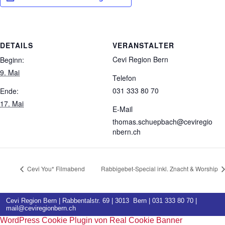
DETAILS
VERANSTALTER
Cevi Region Bern
Beginn:
9. Mai
Telefon
031 333 80 70
Ende:
17. Mai
E-Mail
thomas.schuepbach@ceviregio
nbern.ch
Cevi You* Filmabend
Rabbigebet-Special inkl. Znacht & Worship
Cevi Region Bern | Rabbentalstr. 69 | 3013 Bern |
031 333 80 70
|
mail@ceviregionbern.ch
WordPress Cookie Plugin von Real Cookie Banner