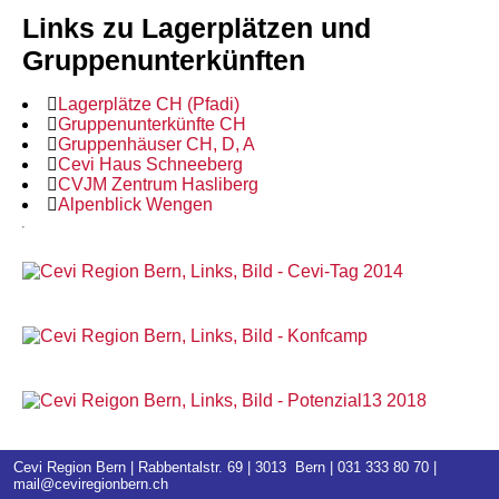
Links zu Lagerplätzen und
Gruppenunterkünften
Lagerplätze CH (Pfadi)
Gruppenunterkünfte CH
Gruppenhäuser CH, D, A
Cevi Haus Schneeberg
CVJM Zentrum Hasliberg
Alpenblick Wengen
Cevi Region Bern | Rabbentalstr. 69 | 3013 Bern |
031 333 80 70
|
mail@ceviregionbern.ch